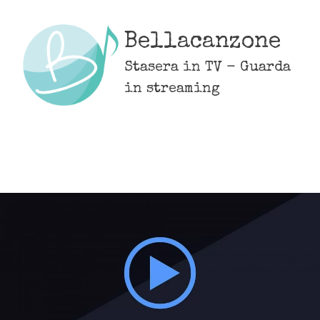
Skip
to
Bellacanzone
content
Stasera in TV - Guarda
in streaming
MENU