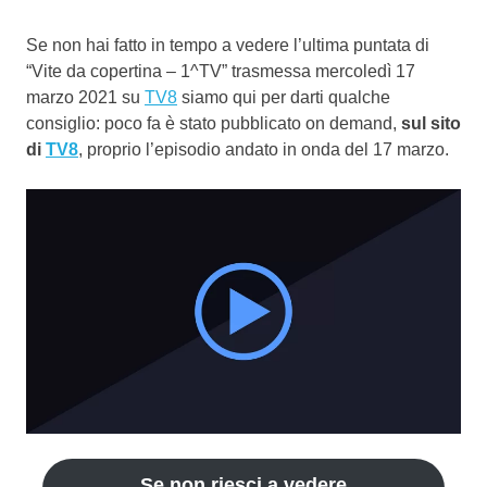
Se non hai fatto in tempo a vedere l’ultima puntata di
“Vite da copertina – 1^TV” trasmessa mercoledì 17
marzo 2021 su
TV8
siamo qui per darti qualche
consiglio: poco fa è stato pubblicato on demand,
sul sito
di
TV8
, proprio l’episodio andato in onda del 17 marzo.
Se non riesci a vedere