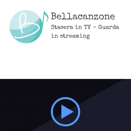
Skip
to
Bellacanzone
content
Stasera in TV - Guarda
in streaming
MENU