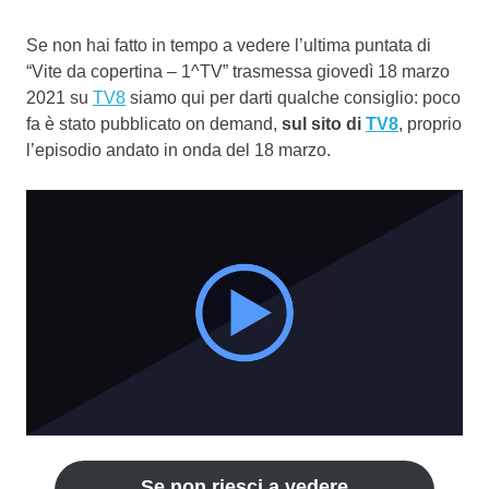
Se non hai fatto in tempo a vedere l’ultima puntata di
“Vite da copertina – 1^TV” trasmessa giovedì 18 marzo
2021 su
TV8
siamo qui per darti qualche consiglio: poco
fa è stato pubblicato on demand,
sul sito di
TV8
, proprio
l’episodio andato in onda del 18 marzo.
Se non riesci a vedere