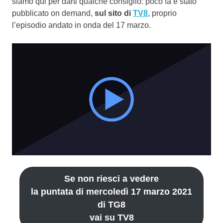
siamo qui per darti qualche consiglio: poco fa è stato
pubblicato on demand,
sul sito di
TV8
, proprio
l’episodio andato in onda del 17 marzo.
Se non riesci a vedere
la puntata di mercoledì 17 marzo 2021
di TG8
vai su TV8