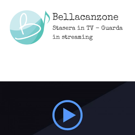
Skip
to
Bellacanzone
content
Stasera in TV - Guarda
in streaming
MENU