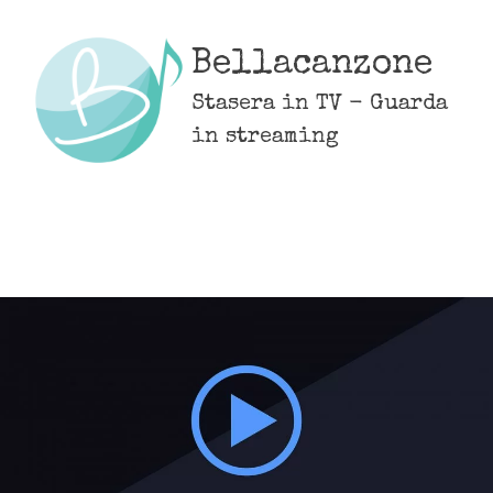
Skip
to
Bellacanzone
content
Stasera in TV - Guarda
in streaming
MENU