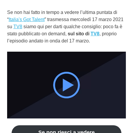
Se non hai fatto in tempo a vedere l’ultima puntata di
“
Italia's Got Talent
” trasmessa mercoledì 17 marzo 2021
su
TV8
siamo qui per darti qualche consiglio: poco fa è
stato pubblicato on demand,
sul sito di
TV8
, proprio
l’episodio andato in onda del 17 marzo.
Se non riesci a vedere