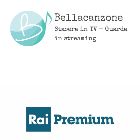
Skip
to
Bellacanzone
content
Stasera in TV - Guarda
in streaming
MENU