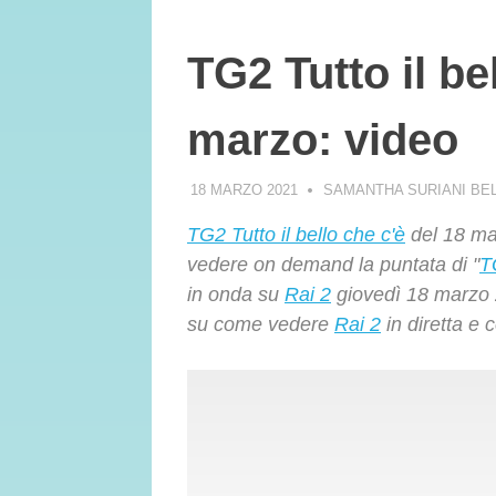
TG2 Tutto il be
marzo: video
18 MARZO 2021
SAMANTHA SURIANI BE
TG2 Tutto il bello che c'è
del 18 mar
vedere on demand la puntata di "
T
in onda su
Rai 2
giovedì 18 marzo 2
su come vedere
Rai 2
in diretta e 