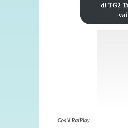
di TG2 Tut
vai
Cos’è RaiPlay