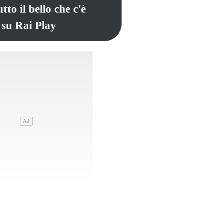
to il bello che c'è
 su Rai Play