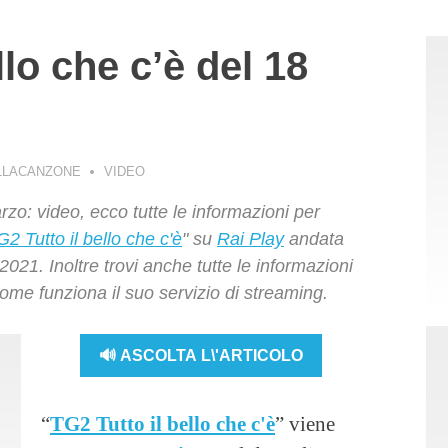
llo che c’è del 18
LLACANZONE
VIDEO
zo: video, ecco tutte le informazioni per
G2 Tutto il bello che c'è
" su
Rai Play
andata
021. Inoltre trovi anche tutte le informazioni
come funziona il suo servizio di streaming.
🔊 ASCOLTA L\'ARTICOLO
“
TG2 Tutto il bello che c'è
” viene