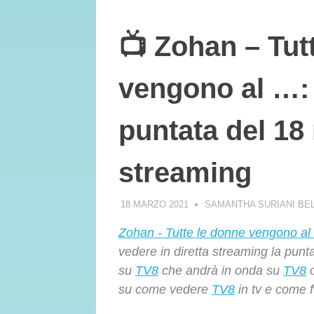
📺 Zohan – Tut
vengono al …: 
puntata del 18
streaming
18 MARZO 2021
SAMANTHA SURIANI BE
Zohan - Tutte le donne vengono al .
vedere in diretta streaming la punta
su
TV8
che andrà in onda su
TV8
o
su come vedere
TV8
in tv e come f