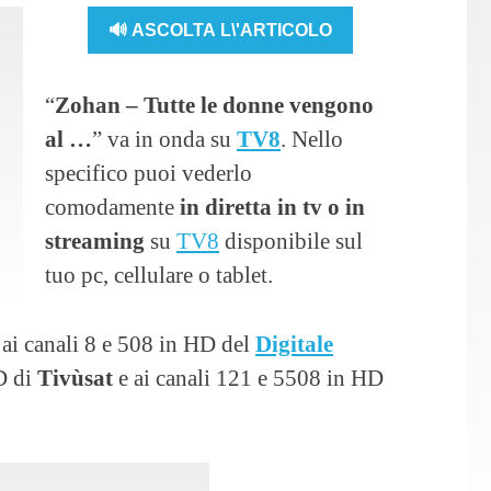
🔊 ASCOLTA L\'ARTICOLO
“
Zohan – Tutte le donne vengono
al …
” va in onda su
TV8
. Nello
specifico puoi vederlo
comodamente
in diretta in tv o in
streaming
su
TV8
disponibile sul
tuo pc, cellulare o tablet.
 ai canali 8 e 508 in HD del
Digitale
HD di
Tivùsat
e ai canali 121 e 5508 in HD