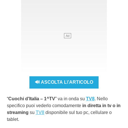
🔊 ASCOLTA L\'ARTICOLO
“
Cuochi d'Italia – 1^TV
” va in onda su
TV8
. Nello
specifico puoi vederlo comodamente
in diretta in tv o in
streaming
su
TV8
disponibile sul tuo pc, cellulare o
tablet.