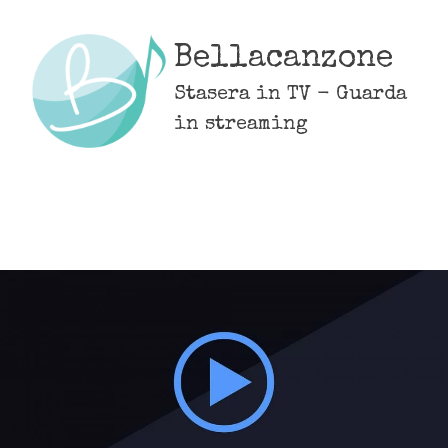
Skip
to
Bellacanzone
content
Stasera in TV - Guarda
in streaming
MENU