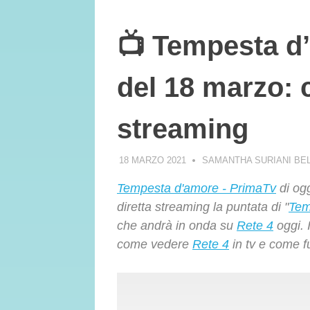
📺 Tempesta d
del 18 marzo: 
streaming
18 MARZO 2021
SAMANTHA SURIANI BE
Tempesta d'amore - PrimaTv
di ogg
diretta streaming la puntata di "
Tem
che andrà in onda su
Rete 4
oggi. I
come vedere
Rete 4
in tv e come f