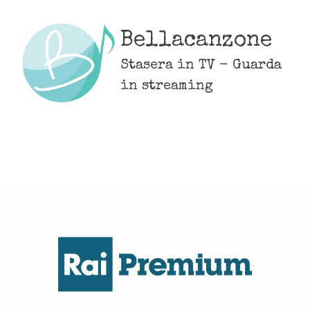
Skip
to
Bellacanzone
content
Stasera in TV - Guarda
in streaming
MENU