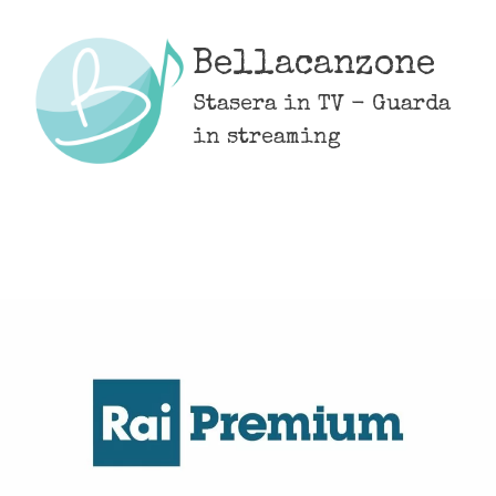
Skip
to
Bellacanzone
content
Stasera in TV - Guarda
in streaming
MENU