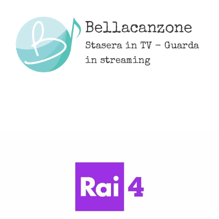
Skip
to
Bellacanzone
content
Stasera in TV - Guarda
in streaming
MENU