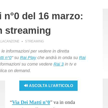
i n°0 del 16 marzo:
n streaming
LLACANZONE
STREAMING
 le informazioni per vedere in diretta
tti n°0
" su
Rai Play
che andrà in onda su
Rai
e informazioni su come vedere
Rai 3
in tv e
eplica on demand.
🔊 ASCOLTA L\'ARTICOLO
“
Via Dei Matti n°0
” va in onda