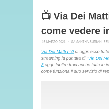
📺 Via Dei Matt
come vedere i
16 MARZO 2021
SAMANTHA SURIANI BE
Via Dei Matti n°0
di oggi: ecco tutte
streaming la puntata di "
Via Dei Ma
3
oggi. Inoltre trovi anche tutte l
come funziona il suo servizio di r