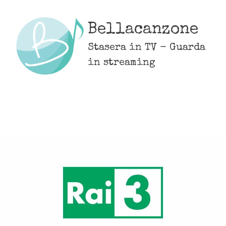
Skip
to
Bellacanzone
content
Stasera in TV - Guarda
in streaming
MENU