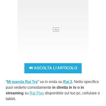
🔊 ASCOLTA L\'ARTICOLO
“
Mi manda Rai Tre
” va in onda su
Rai 3
. Nello specifico
puoi vederlo comodamente
in diretta in tv o in
streaming
su
Rai Play
disponibile sul tuo pc, cellulare o
tablet.