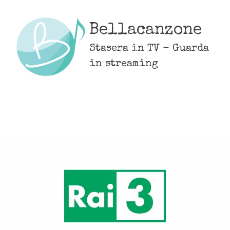
Skip
to
Bellacanzone
content
Stasera in TV - Guarda
in streaming
MENU