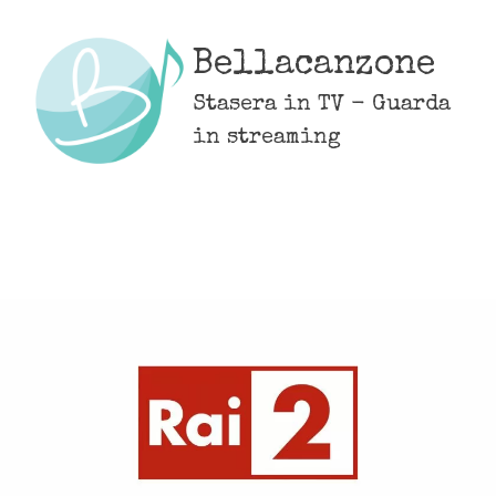
Skip
to
Bellacanzone
content
Stasera in TV - Guarda
in streaming
MENU