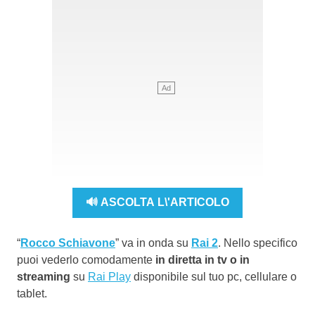
🔊 ASCOLTA L\'ARTICOLO
“
Rocco Schiavone
” va in onda su
Rai 2
. Nello specifico
puoi vederlo comodamente
in diretta in tv o in
streaming
su
Rai Play
disponibile sul tuo pc, cellulare o
tablet.