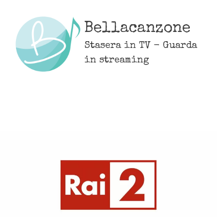
Skip
to
Bellacanzone
content
Stasera in TV - Guarda
in streaming
MENU