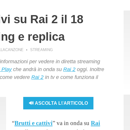
ivi su Rai 2 il 18
ng e replica
LLACANZONE
STREAMING
 informazioni per vedere in diretta streaming
 Play
che andrà in onda su
Rai 2
oggi. Inoltre
su come vedere
Rai 2
in tv e come funziona il
🔊 ASCOLTA L\'ARTICOLO
“
Brutti e cattivi
” va in onda su
Rai