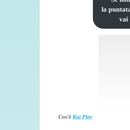
la puntata
vai
Cos’è
Rai Play