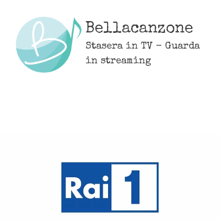
Skip
to
Bellacanzone
content
Stasera in TV - Guarda
in streaming
MENU