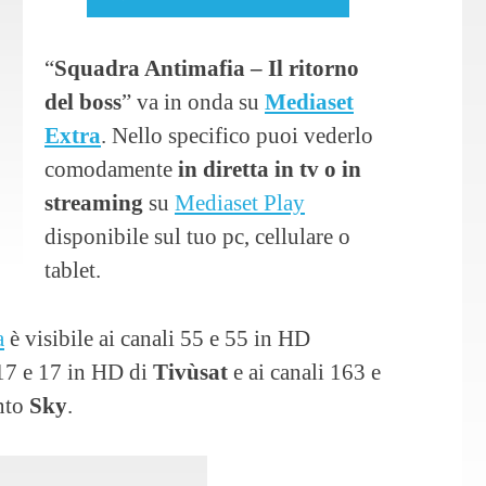
“
Squadra Antimafia – Il ritorno
del boss
” va in onda su
Mediaset
Extra
. Nello specifico puoi vederlo
comodamente
in diretta in tv o in
streaming
su
Mediaset Play
disponibile sul tuo pc, cellulare o
tablet.
a
è visibile ai canali 55 e 55 in HD
i 17 e 17 in HD di
Tivùsat
e ai canali 163 e
nto
Sky
.