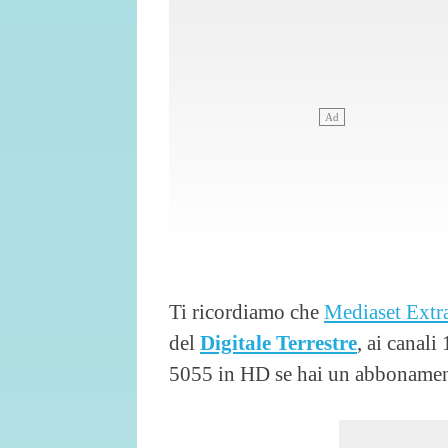
Ti ricordiamo che
Mediaset Extr
del
Digitale Terrestre
, ai canal
5055 in HD se hai un abboname