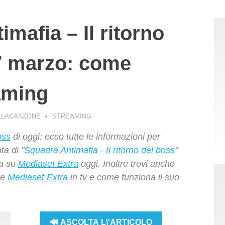
mafia – Il ritorno
17 marzo: come
aming
LLACANZONE
STREAMING
oss
di oggi: ecco tutte le informazioni per
ta di "
Squadra Antimafia - Il ritorno del boss
"
da su
Mediaset Extra
oggi. Inoltre trovi anche
re
Mediaset Extra
in tv e come funziona il suo
🔊 ASCOLTA L\'ARTICOLO