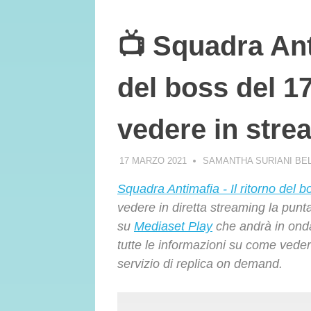
📺 Squadra Anti
del boss del 
vedere in stre
17 MARZO 2021
SAMANTHA SURIANI BE
Squadra Antimafia - Il ritorno del b
vedere in diretta streaming la punta
su
Mediaset Play
che andrà in on
tutte le informazioni su come vede
servizio di replica on demand.