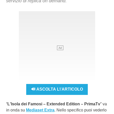
servizio di replica on demand.
🔊 ASCOLTA L\'ARTICOLO
“
L'Isola dei Famosi – Extended Edition – PrimaTv
” va
in onda su
Mediaset Extra
. Nello specifico puoi vederlo