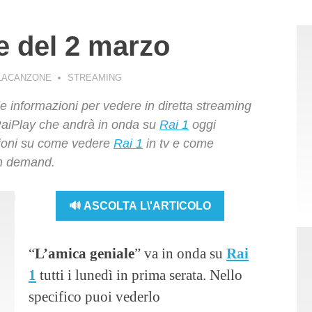
e del 2 marzo
LLACANZONE
STREAMING
le informazioni per vedere in diretta streaming
 RaiPlay che andrà in onda su
Rai 1
oggi
azioni su come vedere
Rai 1
in tv e come
 on demand.
🔊 ASCOLTA L\'ARTICOLO
“
L’amica geniale
” va in onda su
Rai
1
tutti i lunedì in prima serata. Nello
specifico puoi vederlo