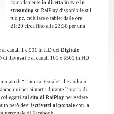
comodamente
in diretta in tv o in
streaming
su RaiPlay disponibile sul
tuo pc, cellulare o tablet dalle ore
21:20 circa fino alle 23:30 per una
e ai canali 1 e 501 in HD del
Digitale
HD di
Tivùsat
e ai canali 101 e 5501 in HD
puntata di “L’amica geniale” che andrà in
iamo qui per aiutarti: durante l’orario di
 collegarti
sul sito di RaiPlay
per vedere
enuto però devi
iscriverti al portale
con la
unt personale di Facebook.