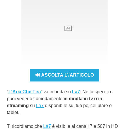
🔊 ASCOLTA L\'ARTICOLO
“
L'Aria Che Tira
” va in onda su
La7
. Nello specifico
puoi vederlo comodamente
in diretta in tv o in
streaming
su
La7
disponibile sul tuo pc, cellulare o
tablet.
Ti ricordiamo che
La7
è visibile ai canali 7 e 507 in HD