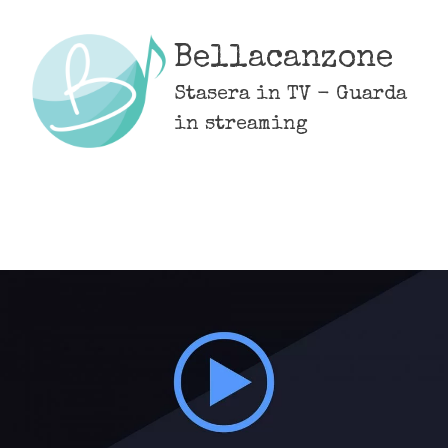
Skip
to
Bellacanzone
content
Stasera in TV - Guarda
in streaming
MENU