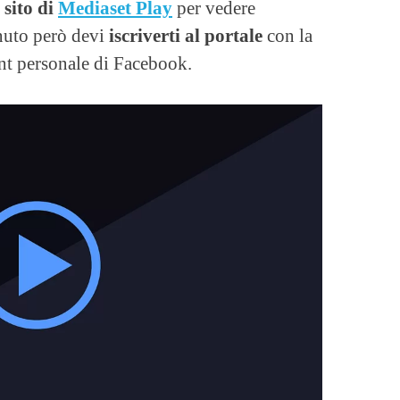
 sito di
Mediaset Play
per vedere
enuto però devi
iscriverti al portale
con la
unt personale di Facebook.