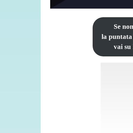
Se non
la puntata
vai su