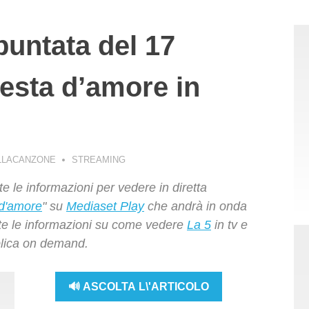
puntata del 17
esta d’amore in
LLACANZONE
STREAMING
te le informazioni per vedere in diretta
d'amore
" su
Mediaset Play
che andrà in onda
utte le informazioni su come vedere
La 5
in tv e
eplica on demand.
🔊 ASCOLTA L\'ARTICOLO