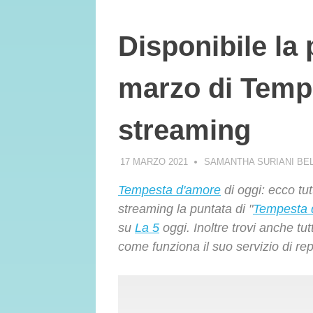
Disponibile la 
marzo di Temp
streaming
17 MARZO 2021
SAMANTHA SURIANI BE
Tempesta d'amore
di oggi: ecco tut
streaming la puntata di "
Tempesta 
su
La 5
oggi. Inoltre trovi anche t
come funziona il suo servizio di r