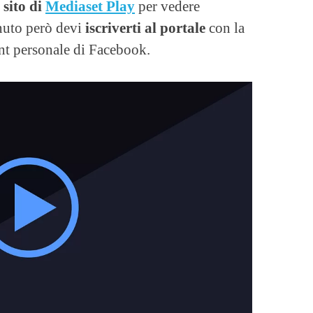
 sito di
Mediaset Play
per vedere
enuto però devi
iscriverti al portale
con la
unt personale di Facebook.