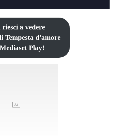
 riesci a vedere
di Tempesta d'amore
 Mediaset Play!