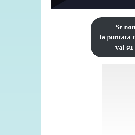
Se non
la puntata 
vai su