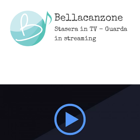
Skip
to
Bellacanzone
content
Stasera in TV - Guarda
in streaming
MENU