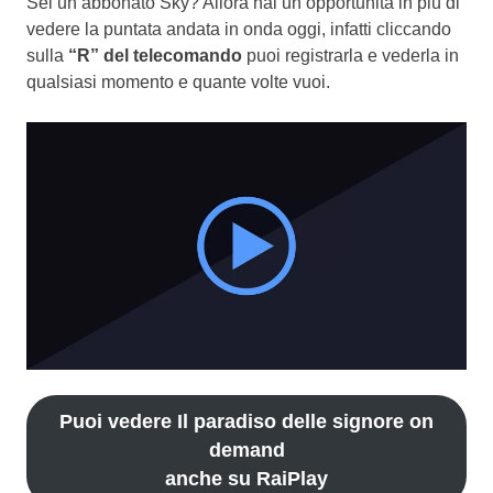
Sei un abbonato Sky? Allora hai un’opportunità in più di
vedere la puntata andata in onda oggi, infatti cliccando
sulla
“R” del telecomando
puoi registrarla e vederla in
qualsiasi momento e quante volte vuoi.
Puoi vedere Il paradiso delle signore on
demand
anche su RaiPlay