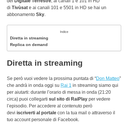
del
Digitale Terrestre
, ai canali 1 e 101 in HD
di
Tivùsat
e ai canali 101 e 5501 in HD se hai un
abbonamento
Sky
.
Indice
Diretta in streaming
Replica on demand
Diretta in streaming
Se però vuoi vedere la prossima puntata di “
Don Matteo
”
che andrà in onda oggi su
Rai 1
in streaming siamo qui
per aiutarti: durante l’orario di messa in onda (21:20
circa) puoi collegarti
sul sito di RaiPlay
per vedere
l’episodio. Per accedere al contenuto però
devi
iscriverti al portale
con la tua mail o attraverso il
tuo account personale di Facebook.