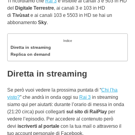
Ti ricordiamo che
Rai 3
è visibile ai canali 3 e 503 in HD
del
Digitale Terrestre
, ai canali 3 e 103 in HD
di
Tivùsat
e ai canali 103 e 5503 in HD se hai un
abbonamento
Sky
.
Indice
Diretta in streaming
Replica on demand
Diretta in streaming
Se però vuoi vedere la prossima puntata di “
Chi l'ha
visto?
” che andrà in onda oggi su
Rai 3
in streaming
siamo qui per aiutarti: durante l’orario di messa in onda
(21:20 circa) puoi collegarti
sul sito di RaiPlay
per
vedere l’episodio. Per accedere al contenuto però
devi
iscriverti al portale
con la tua mail o attraverso il
tuo account personale di Facebook.