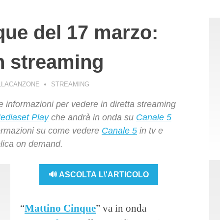
que del 17 marzo:
n streaming
LLACANZONE
STREAMING
le informazioni per vedere in diretta streaming
ediaset Play
che andrà in onda su
Canale 5
informazioni su come vedere
Canale 5
in tv e
eplica on demand.
🔊 ASCOLTA L\'ARTICOLO
“
Mattino Cinque
” va in onda