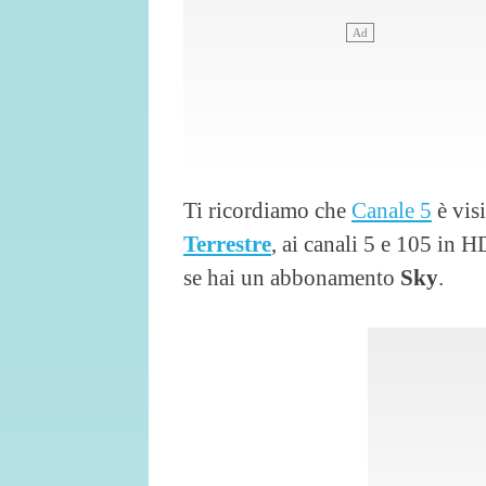
Ti ricordiamo che
Canale 5
è vis
Terrestre
, ai canali 5 e 105 in 
se hai un abbonamento
Sky
.