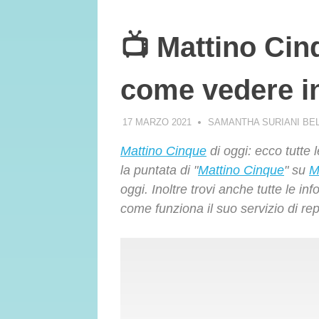
📺 Mattino Cin
come vedere i
17 MARZO 2021
SAMANTHA SURIANI BE
Mattino Cinque
di oggi: ecco tutte 
la puntata di "
Mattino Cinque
" su
M
oggi. Inoltre trovi anche tutte le 
come funziona il suo servizio di r