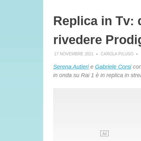
Replica in Tv:
rivedere Prodig
17 NOVEMBRE 2021
CAROLA PILUSO
Serena Autieri
e
Gabriele Corsi
con
in onda su Rai 1 è in replica in str