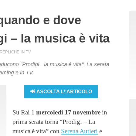
 quando e dove
i – la musica è vita
REPLICHE IN TV
ducono "Prodigi - la musica è vita". La serata
eaming e in TV.
🔊 ASCOLTA L\'ARTICOLO
Su Rai 1
mercoledì 17 novembre
in
prima serata torna “Prodigi – La
musica è vita” con
Serena Autieri
e