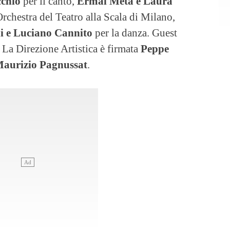
cchio
per il canto,
Ermal Meta e Laura
Orchestra del Teatro alla Scala di Milano,
 e Luciano Cannito
per la danza. Guest
. La Direzione Artistica è firmata
Peppe
aurizio Pagnussat
.