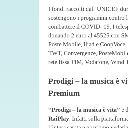
I fondi raccolti dall’UNICEF dur
sostengono i programmi contro l
combattere il COVID- 19. I tele
donando 2 euro al 45525 con SM
Poste Mobile, Iliad e CoopVoce; 
TWT, Convergenze, PosteMobile;
rete fissa TIM, Vodafone, Wind 
Prodigi – la musica è vi
Premium
“Prodigi – la musica è vita”
è d
RaiPlay
. Infatti sulla piattafor
l’intera serata e possiamo vederl