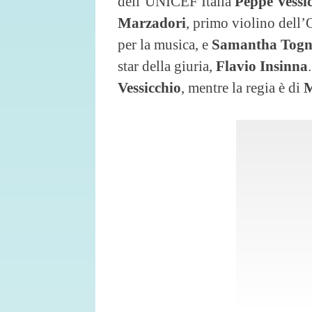
dell’UNICEF Italia
Peppe Vessi
Marzadori
, primo violino dell’
per la musica, e
Samantha Togni
star della giuria,
Flavio Insinna
Vessicchio
, mentre la regia è di
M