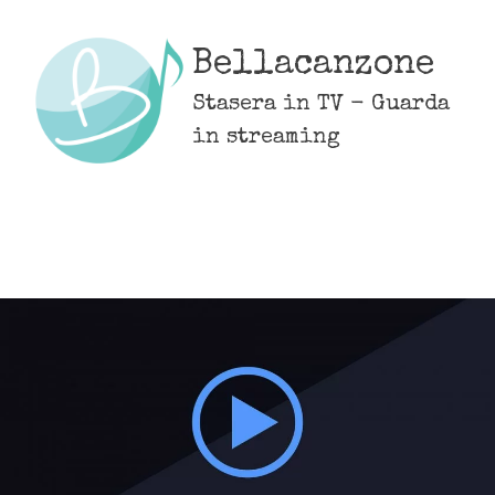
Skip
to
Bellacanzone
content
Stasera in TV - Guarda
in streaming
MENU