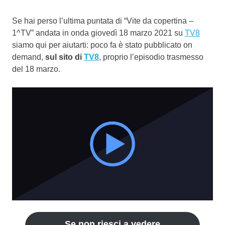
Se hai perso l’ultima puntata di “Vite da copertina –
1^TV” andata in onda giovedì 18 marzo 2021 su
TV8
siamo qui per aiutarti: poco fa è stato pubblicato on
demand,
sul sito di
TV8
, proprio l’episodio trasmesso
del 18 marzo.
Se non riesci a vedere