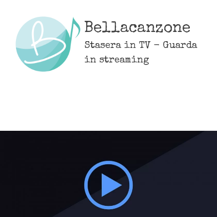
Skip
to
Bellacanzone
content
Stasera in TV - Guarda
in streaming
MENU