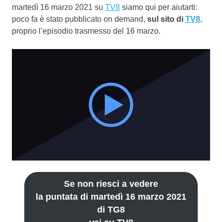
martedì 16 marzo 2021 su
TV8
siamo qui per aiutarti:
poco fa è stato pubblicato on demand,
sul sito di
TV8
,
proprio l’episodio trasmesso del 16 marzo.
Se non riesci a vedere
la puntata di martedì 16 marzo 2021
di TG8