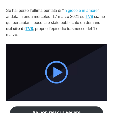
Se hai perso l’ultima puntata di “
In gioco e in amore
”
andata in onda mercoledì 17 marzo 2021 su
TV8
siamo
qui per aiutarti: poco fa è stato pubblicato on demand,
sul sito di
TV8
, proprio l’episodio trasmesso del 17
marzo.
Se non riesci a vedere