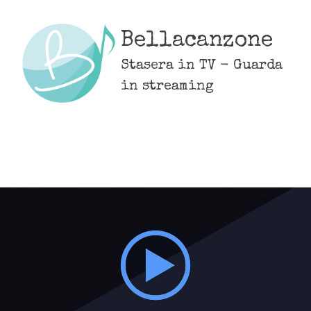
Skip
to
Bellacanzone
content
Stasera in TV - Guarda
in streaming
MENU