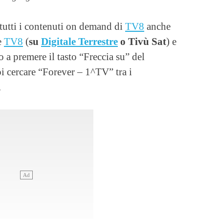
tutti i contenuti on demand di
TV8
anche
e
TV8
(
su
Digitale Terrestre
o Tivù Sat
) e
o a premere il tasto “Freccia su” del
 cercare “Forever – 1^TV” tra i
.