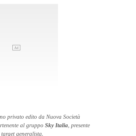
iano privato edito da Nuova Società
partenente al gruppo
Sky Italia
, presente
target generalista.