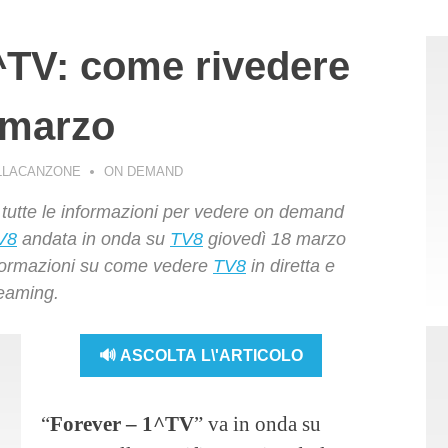
^TV: come rivedere
 marzo
LLACANZONE
ON DEMAND
tutte le informazioni per vedere on demand
V8
andata in onda su
TV8
giovedì 18 marzo
informazioni su come vedere
TV8
in diretta e
reaming.
🔊 ASCOLTA L\'ARTICOLO
“
Forever – 1^TV
” va in onda su