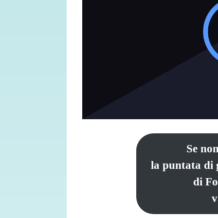
Se non
la puntata di
di F
v