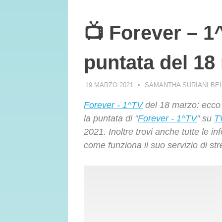
📺 Forever – 1
puntata del 18
19 MARZO 2021
SAMANTHA SURIANI BE
Forever - 1^TV
del 18 marzo: ecco 
la puntata di "
Forever - 1^TV
" su
T
2021. Inoltre trovi anche tutte le 
come funziona il suo servizio di st