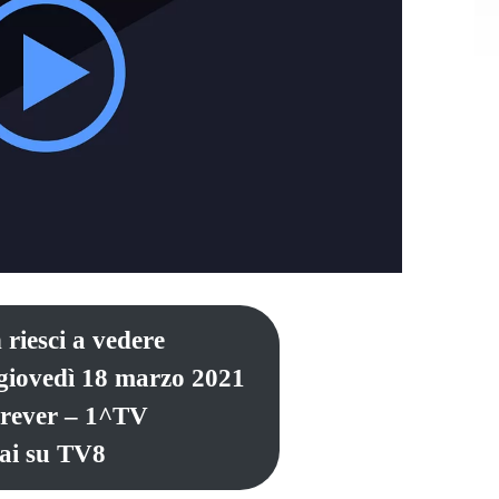
 riesci a vedere
 giovedì 18 marzo 2021
orever – 1^TV
ai su TV8