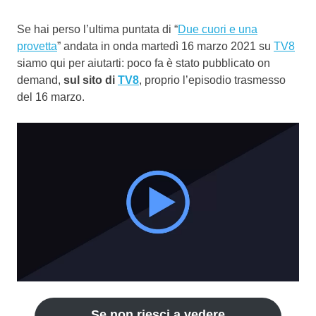
Se hai perso l’ultima puntata di “
Due cuori e una
provetta
” andata in onda martedì 16 marzo 2021 su
TV8
siamo qui per aiutarti: poco fa è stato pubblicato on
demand,
sul sito di
TV8
, proprio l’episodio trasmesso
del 16 marzo.
Se non riesci a vedere