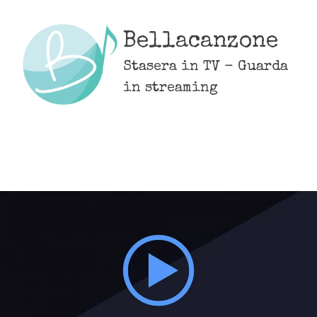
Skip
to
Bellacanzone
content
Stasera in TV - Guarda
in streaming
MENU