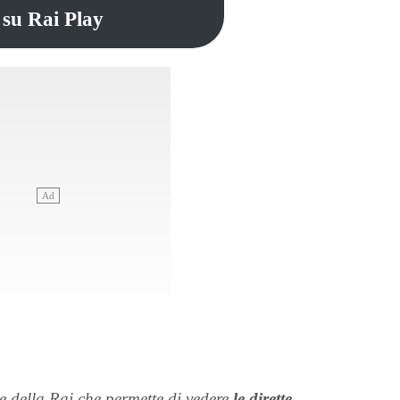
 su Rai Play
e della Rai che permette di vedere
le dirette