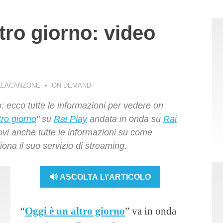
tro giorno: video
LLACANZONE
ON DEMAND
 ecco tutte le informazioni per vedere on
tro giorno
" su
Rai Play
andata in onda su
Rai
ovi anche tutte le informazioni su come
iona il suo servizio di streaming.
🔊 ASCOLTA L\'ARTICOLO
“
Oggi è un altro giorno
” va in onda