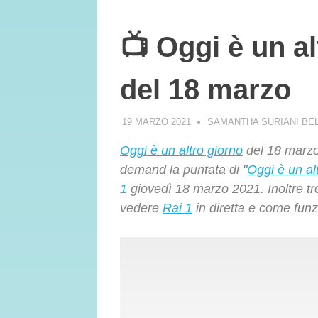
📺 Oggi è un al
del 18 marzo
19 MARZO 2021
SAMANTHA SURIANI BE
Oggi è un altro giorno
del 18 marzo:
demand la puntata di "
Oggi è un al
1
giovedì 18 marzo 2021. Inoltre tr
vedere
Rai 1
in diretta e come funz