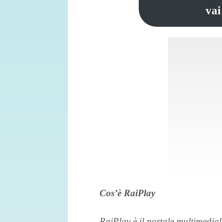
vai
Cos’è RaiPlay
RaiPlay è il portale multimedial