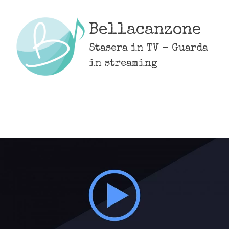
Skip
to
Bellacanzone
content
Stasera in TV - Guarda
in streaming
MENU