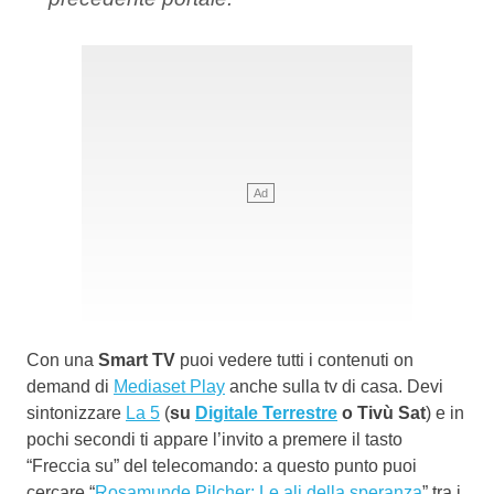
Con una
Smart TV
puoi vedere tutti i contenuti on
demand di
Mediaset Play
anche sulla tv di casa. Devi
sintonizzare
La 5
(
su
Digitale Terrestre
o Tivù Sat
) e in
pochi secondi ti appare l’invito a premere il tasto
“Freccia su” del telecomando: a questo punto puoi
cercare “
Rosamunde Pilcher: Le ali della speranza
” tra i