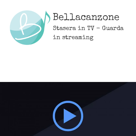
Skip
to
Bellacanzone
content
Stasera in TV - Guarda
in streaming
MENU