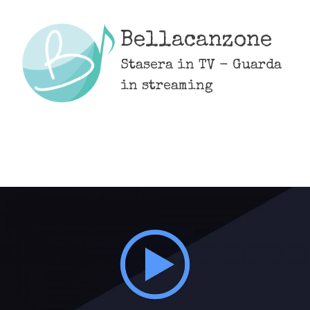
Skip
to
Bellacanzone
content
Stasera in TV - Guarda
in streaming
MENU