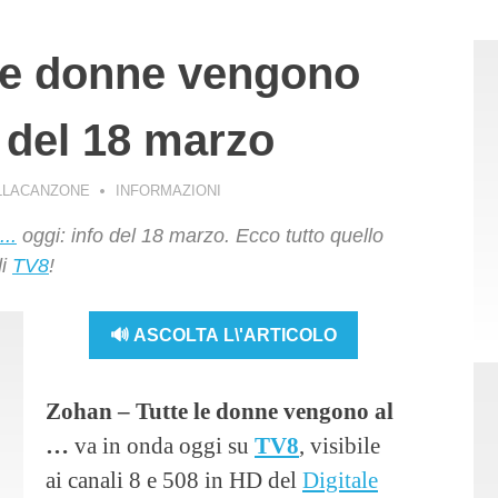
 le donne vengono
o del 18 marzo
LLACANZONE
INFORMAZIONI
..
oggi: info del 18 marzo. Ecco tutto quello
di
TV8
!
🔊 ASCOLTA L\'ARTICOLO
Zohan – Tutte le donne vengono al
…
va in onda oggi su
TV8
, visibile
ai canali 8 e 508 in HD del
Digitale