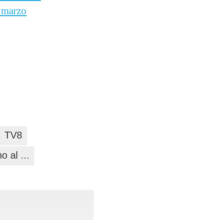
8 marzo
TV8
 al ...