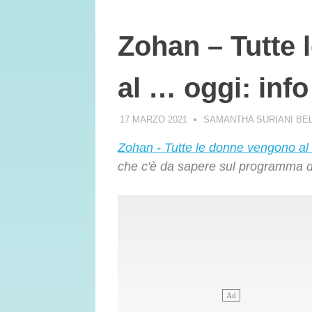
Zohan – Tutte
al … oggi: inf
17 MARZO 2021
SAMANTHA SURIANI BE
Zohan - Tutte le donne vengono al .
che c'è da sapere sul programma 