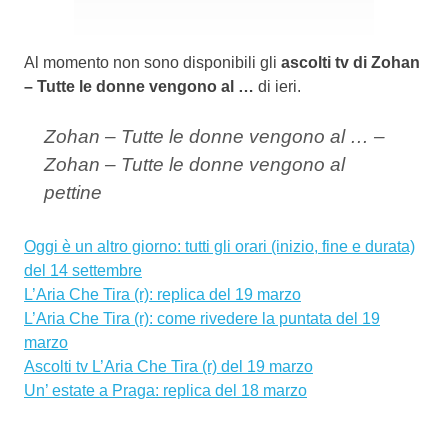
Al momento non sono disponibili gli
ascolti tv di Zohan
– Tutte le donne vengono al …
di ieri.
Zohan – Tutte le donne vengono al … –
Zohan – Tutte le donne vengono al
pettine
Oggi è un altro giorno: tutti gli orari (inizio, fine e durata)
del 14 settembre
L’Aria Che Tira (r): replica del 19 marzo
L’Aria Che Tira (r): come rivedere la puntata del 19
marzo
Ascolti tv L’Aria Che Tira (r) del 19 marzo
Un’ estate a Praga: replica del 18 marzo