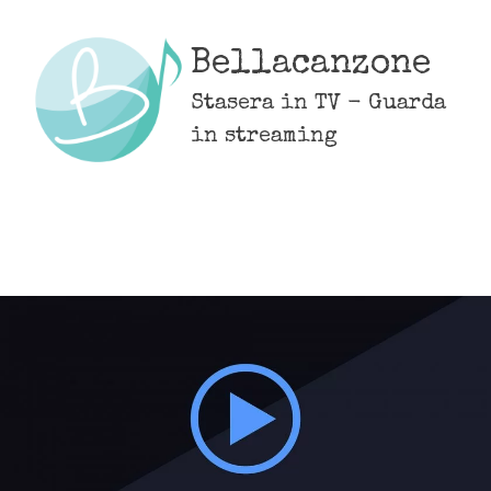
Skip
to
Bellacanzone
content
Stasera in TV - Guarda
in streaming
MENU