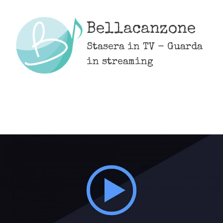
Skip
to
Bellacanzone
content
Stasera in TV - Guarda
in streaming
MENU