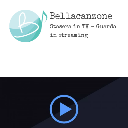
Skip
to
Bellacanzone
content
Stasera in TV - Guarda
in streaming
MENU