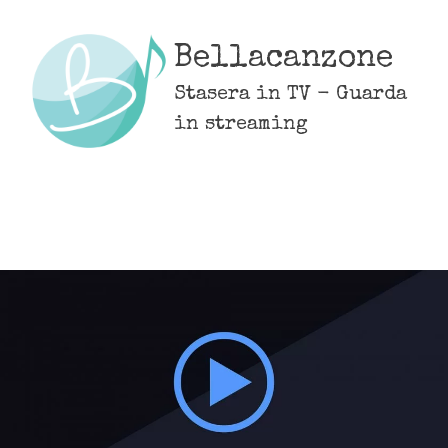
Skip
to
Bellacanzone
content
Stasera in TV - Guarda
in streaming
MENU