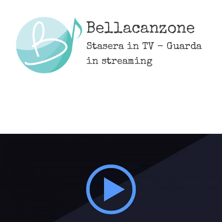
Skip
to
Bellacanzone
content
Stasera in TV - Guarda
in streaming
MENU