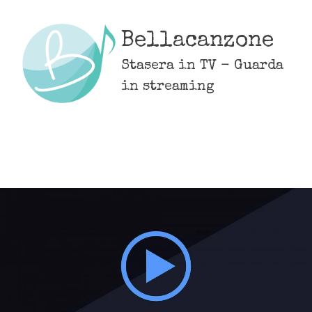
Skip
to
Bellacanzone
content
Stasera in TV - Guarda
in streaming
MENU