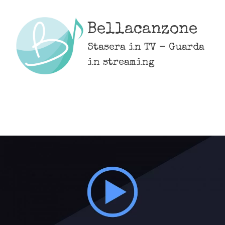
Skip
to
Bellacanzone
content
Stasera in TV - Guarda
in streaming
MENU