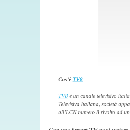
Cos’è
TV8
TV8
è un canale televisivo ital
Televisiva Italiana, società ap
all’LCN numero 8 rivolto ad un 
Con una
Smart TV
puoi vedere 