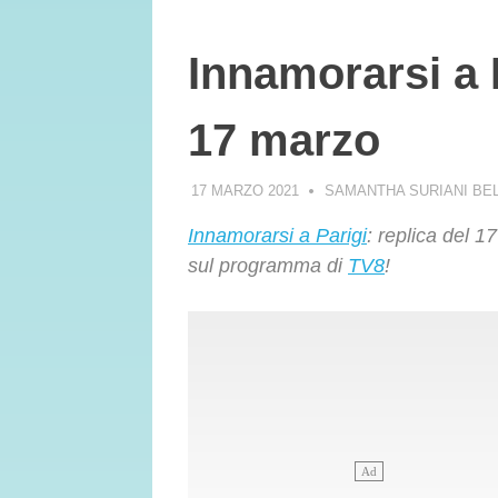
Innamorarsi a P
17 marzo
17 MARZO 2021
SAMANTHA SURIANI BE
Innamorarsi a Parigi
: replica del 1
sul programma di
TV8
!