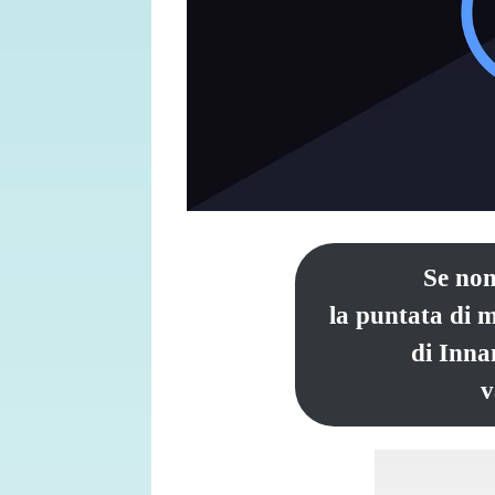
Se non
la puntata di 
di Inna
v