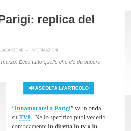
arigi: replica del
LLACANZONE
INFORMAZIONI
7 marzo. Ecco tutto quello che c'è da sapere
🔊 ASCOLTA L\'ARTICOLO
“
Innamorarsi a Parigi
” va in onda
su
TV8
. Nello specifico puoi vederlo
comodamente
in diretta in tv o in