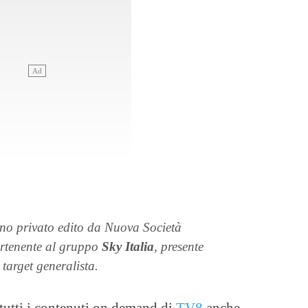
iano privato edito da Nuova Società
partenente al gruppo
Sky Italia
, presente
target generalista.
tutti i contenuti on demand di
TV8
anche